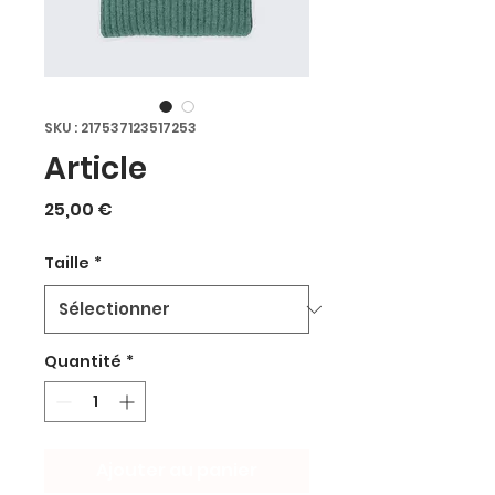
SKU : 217537123517253
Article
Prix
25,00 €
Taille
*
Quantité
*
Ajouter au panier