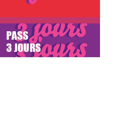
PASS
3 JOURS
J'ACHÈTE
Vendredi 31 juillet
Samedi 1er août